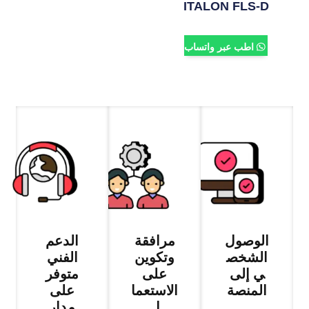
ITALON FLS-D
اطب عبر واتساب
الوصول
مرافقة
الدعم
الشخص
وتكوين
الفني
ي إلى
على
متوفر
المنصة
الاستعما
على
ل
مدار