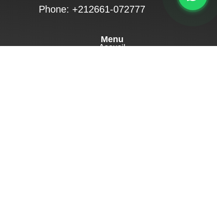
Phone: +212661-072777
Menu
Accueil
blog
logiciel
appareils GPS
Fonctionnalités
Contactez-nous
politique de confidentialité
Termes et conditions
Mentions légales