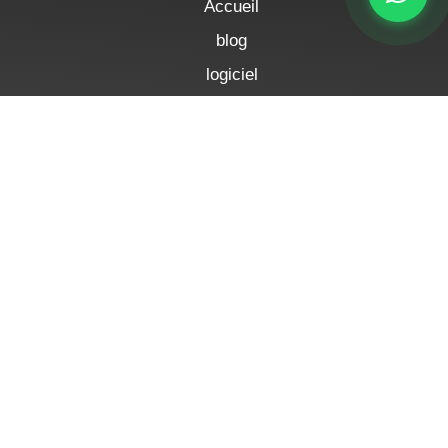
Accueil
blog
logiciel
appareils GPS
Fonctionnalités
Contactez-nous
politique de confidentialité
Termes et conditions
Mentions légales
© Copyright 2026. Tous droits réservés. J2HB
J2HB